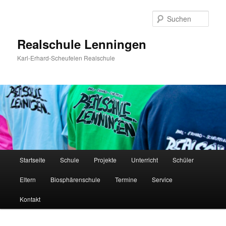
Zum
Inhalt
Such
wechseln
Realschule Lenningen
Karl-Erhard-Scheufelen Realschule
Hauptmenü
Startseite
Schule
Projekte
Unterricht
Schüler
Eltern
Biosphärenschule
Termine
Service
Kontakt