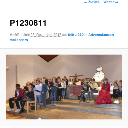
Bilder-
← Zurück
Weiter →
Navigation
P1230811
Veröffentlicht
28. Dezember 2017
am
640 × 360
in
Adventskonzert
mal anders