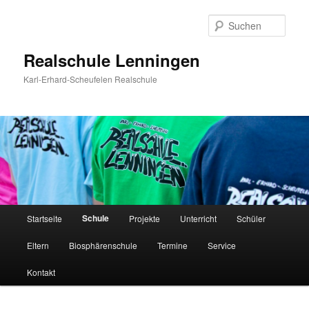
Zum
Inhalt
Such
wechseln
Realschule Lenningen
Karl-Erhard-Scheufelen Realschule
Hauptmenü
Schule
Startseite
Projekte
Unterricht
Schüler
Eltern
Biosphärenschule
Termine
Service
Kontakt