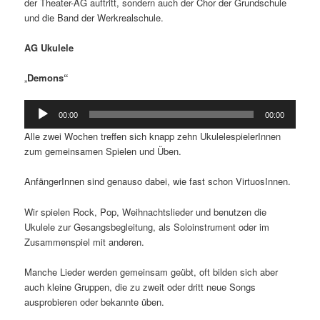
der Theater-AG auftritt, sondern auch der Chor der Grundschule
und die Band der Werkrealschule.
AG Ukulele
„
Demons“
Audio-
00:00
00:00
Player
Alle zwei Wochen treffen sich knapp zehn UkulelespielerInnen
zum gemeinsamen Spielen und Üben.
AnfängerInnen sind genauso dabei, wie fast schon VirtuosInnen.
Wir spielen Rock, Pop, Weihnachtslieder und benutzen die
Ukulele zur Gesangsbegleitung, als Soloinstrument oder im
Zusammenspiel mit anderen.
Manche Lieder werden gemeinsam geübt, oft bilden sich aber
auch kleine Gruppen, die zu zweit oder dritt neue Songs
ausprobieren oder bekannte üben.