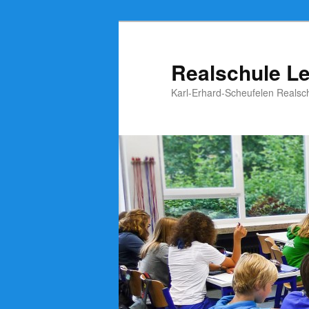
Zum
Inhalt
wechseln
Realschule L
Karl-Erhard-Scheufelen Realsc