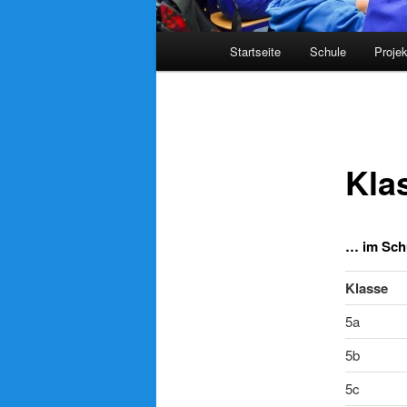
Hauptmenü
Startseite
Schule
Proje
Kla
… im Schu
Klasse
5a
5b
5c