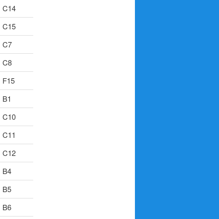
C14
C15
C7
C8
F15
B1
C10
C11
C12
B4
B5
B6