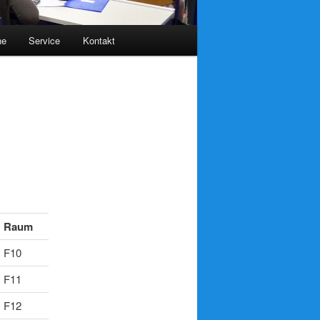
ne
Service
Kontakt
Raum
F10
F11
F12