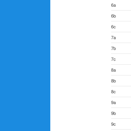
6a
6b
6c
7a
7b
7c
8a
8b
8c
9a
9b
9c