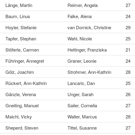
Länge, Martin
Reimer, Angela
27
Baum, Linus
Falke, Alena
24
Hoyler, Stefanie
van Dornick, Christine
29
Tapfer, Stephan
Wahl, Nicole
25
Stöferle, Carmen
Hettinger, Franziska
21
Führinger, Annegret
Graner, Leonie
24
Gölz, Joachim
Strohmer, Ann-Kathrin
28
Rückert, Ann-Kathrin
Lancaric, Dan
25
Gänzle, Verena
Unger, Sarah
26
Gneiting, Manuel
Sailer, Cornelia
27
Maichl, Vicky
Walter, Marcus
28
Sheperd, Steven
Tittel, Susanne
27