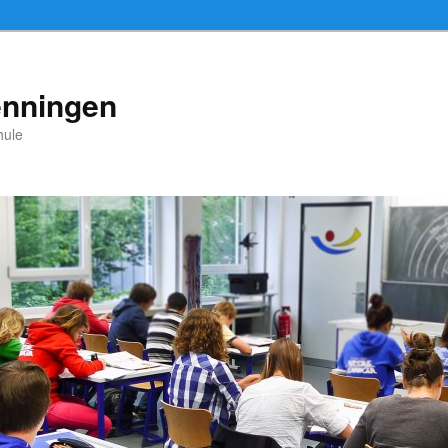
enningen
hule