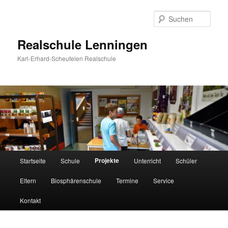
Zum
Inhalt
Such
wechseln
Realschule Lenningen
Karl-Erhard-Scheufelen Realschule
Hauptmenü
Projekte
Startseite
Schule
Unterricht
Schüler
Eltern
Biosphärenschule
Termine
Service
Kontakt