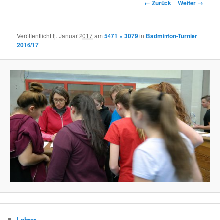
Bilder-
← Zurück
Weiter →
Navigation
Veröffentlicht
8. Januar 2017
am
5471 × 3079
in
Badminton-Turnier
2016/17
Lehrer