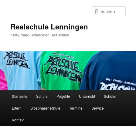
Zum
Inhalt
Such
wechseln
Realschule Lenningen
Karl-Erhard-Scheufelen Realschule
Hauptmenü
Startseite
Schule
Projekte
Unterricht
Schüler
Eltern
Biosphärenschule
Termine
Service
Kontakt