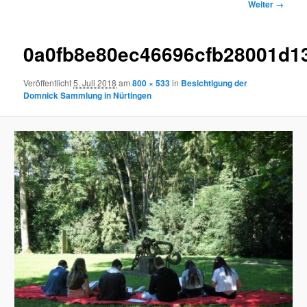
Bilder-
Weiter →
Navigation
0a0fb8e80ec46696cfb28001d1
Veröffentlicht
5. Juli 2018
am
800 × 533
in
Besichtigung der
Domnick Sammlung in Nürtingen