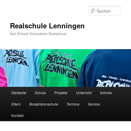
Zum
Inhalt
Such
wechseln
Realschule Lenningen
Karl-Erhard-Scheufelen Realschule
Hauptmenü
Startseite
Schule
Projekte
Unterricht
Schüler
Eltern
Biosphärenschule
Termine
Service
Kontakt