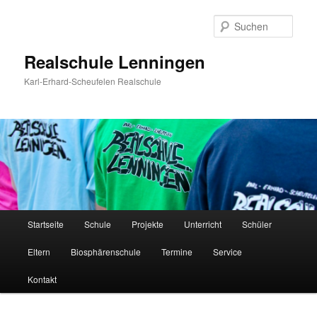
Zum
Inhalt
Such
wechseln
Realschule Lenningen
Karl-Erhard-Scheufelen Realschule
Hauptmenü
Startseite
Schule
Projekte
Unterricht
Schüler
Eltern
Biosphärenschule
Termine
Service
Kontakt