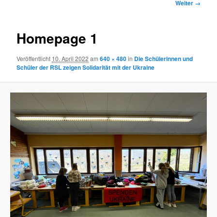
Bilder-
Weiter →
Navigation
Homepage 1
Veröffentlicht
10. April 2022
am
640 × 480
in
Die Schülerinnen und
Schüler der RSL zeigen Solidarität mit der Ukraine