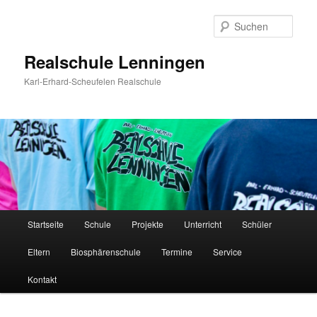
Zum
Inhalt
Such
wechseln
Realschule Lenningen
Karl-Erhard-Scheufelen Realschule
Hauptmenü
Startseite
Schule
Projekte
Unterricht
Schüler
Eltern
Biosphärenschule
Termine
Service
Kontakt