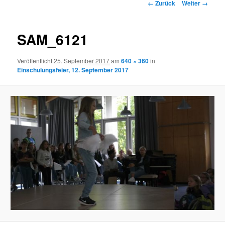
Bilder-
← Zurück
Weiter →
Navigation
SAM_6121
Veröffentlicht
25. September 2017
am
640 × 360
in
Einschulungsfeier, 12. September 2017