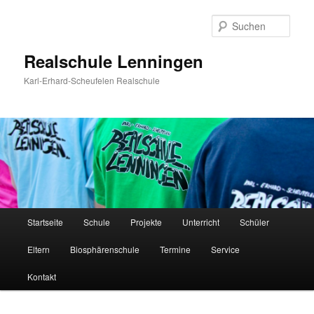
Zum
Inhalt
Such
wechseln
Realschule Lenningen
Karl-Erhard-Scheufelen Realschule
Hauptmenü
Startseite
Schule
Projekte
Unterricht
Schüler
Eltern
Biosphärenschule
Termine
Service
Kontakt