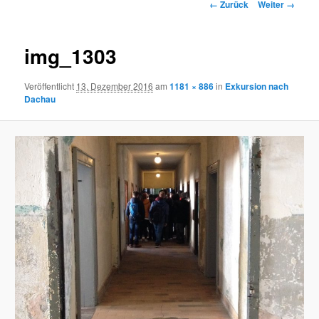
Bilder-
← Zurück
Weiter →
Navigation
img_1303
Veröffentlicht
13. Dezember 2016
am
1181 × 886
in
Exkursion nach
Dachau