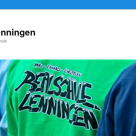
enningen
hule