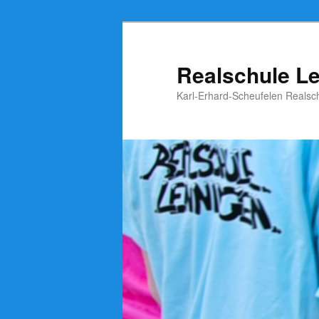
Zum
Inhalt
wechseln
Realschule L
Karl-Erhard-Scheufelen Realsc