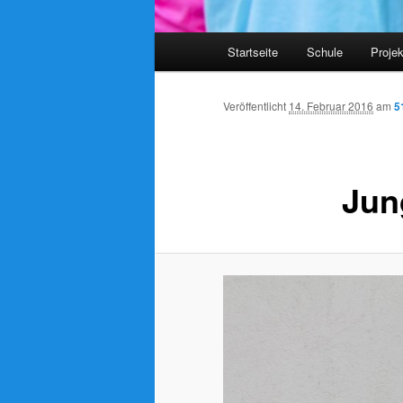
Hauptmenü
Startseite
Schule
Proje
Veröffentlicht
14. Februar 2016
am
5
Jun