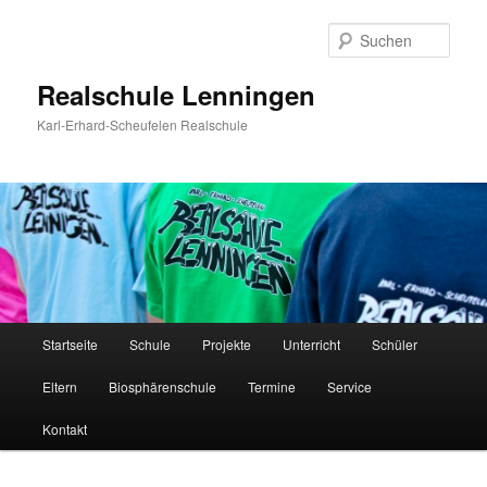
Zum
Inhalt
Such
wechseln
Realschule Lenningen
Karl-Erhard-Scheufelen Realschule
Hauptmenü
Startseite
Schule
Projekte
Unterricht
Schüler
Eltern
Biosphärenschule
Termine
Service
Kontakt