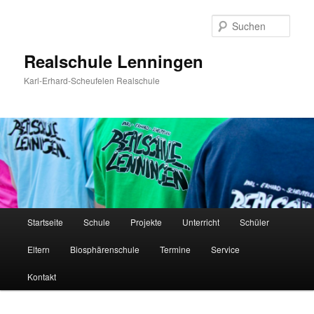
Zum
Inhalt
Such
wechseln
Realschule Lenningen
Karl-Erhard-Scheufelen Realschule
Hauptmenü
Startseite
Schule
Projekte
Unterricht
Schüler
Eltern
Biosphärenschule
Termine
Service
Kontakt