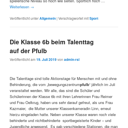
spielerische Niveau so hoch wie selten. Sportlich hoch …
Weiterlesen
→
Veröffentlicht unter
Allgemein
|
Verschlagwortet mit
Sport
Die Klasse 6b beim Talenttag
auf der Pfulb
Veröffentlicht am
19. Juli 2019
von
admin-rsl
Die Talenttage sind tolle Aktionstage für Menschen mit und ohne
Behinderung, die vom „bewegungszentrum
pfulb
“ jährlich im Juli
veranstaltet werden. Wir alle, das sind die Schüler und
Schülerinnen der Klasse 6b mit ihren Lehrerinnen Frau Reimer
und Frau Oelkrug, haben uns sehr darauf gefreut, als uns Frau
Kazmaier, die Mutter unserer Klassenkameradin Linn, erneut
hierzu eingeladen hatte. Neben unserer Klasse waren noch viele
behinderte und nichtbehinderte sportbegeisterte Kinder – und
Jugendliche anwesend. Es gab verschiedene Stationen, die man