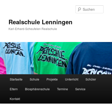
Zum
Zum
Inhalt
sekundären
Such
wechseln
Inhalt
wechseln
Realschule Lenningen
Karl-Erhard-Scheufelen Realschule
Hauptmenü
Startseite
Schule
Projekte
Unterricht
Schüler
Eltern
Biosphärenschule
Termine
Service
Kontakt