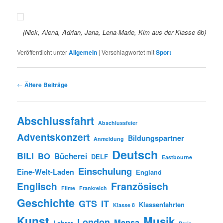
(Nick, Alena, Adrian, Jana, Lena-Marie, Kim aus der Klasse 6b)
Veröffentlicht unter
Allgemein
|
Verschlagwortet mit
Sport
Beitrags-
←
Ältere Beiträge
Navigation
Abschlussfahrt
Abschlussfeier
Adventskonzert
Bildungspartner
Anmeldung
Deutsch
BILI
BO
Bücherei
DELF
Eastbourne
Einschulung
Eine-Welt-Laden
England
Englisch
Französisch
Filme
Frankreich
Geschichte
GTS
IT
Klassenfahrten
Klasse 8
Kunst
Musik
London
Mensa