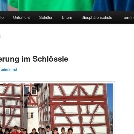
kte
Unterricht
Schüler
Eltern
Biosphärenschule
Termin
I
erung im Schlössle
n
admin-rsl