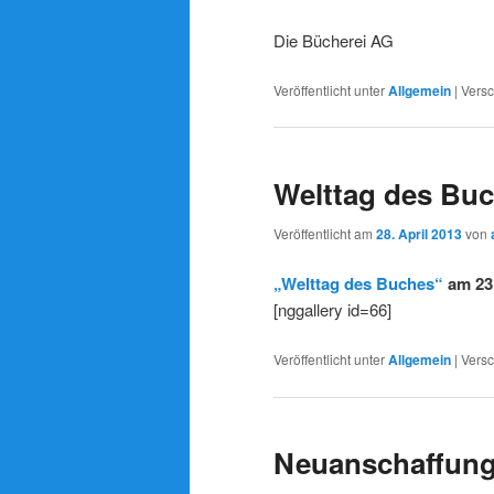
Die Bücherei AG
Veröffentlicht unter
Allgemein
|
Versc
Welttag des Bu
Veröffentlicht am
28. April 2013
von
„Welttag des Buches“
am 23.
[nggallery id=66]
Veröffentlicht unter
Allgemein
|
Versc
Neuanschaffung