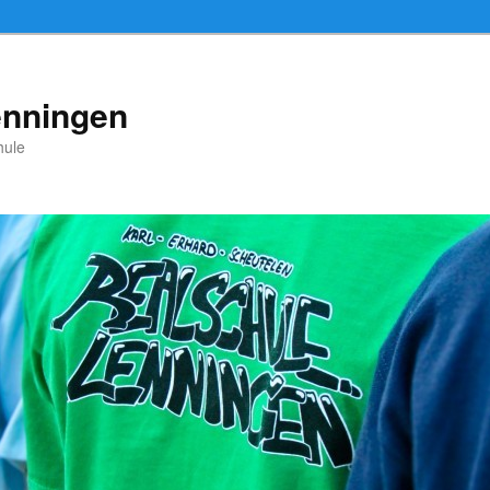
enningen
hule