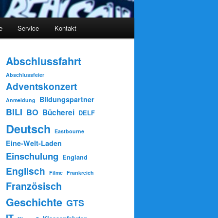
e
Service
Kontakt
Abschlussfahrt
Abschlussfeier
Adventskonzert
Bildungspartner
Anmeldung
BILI
BO
Bücherei
DELF
Deutsch
Eastbourne
Eine-Welt-Laden
Einschulung
England
Englisch
Filme
Frankreich
Französisch
Geschichte
GTS
IT