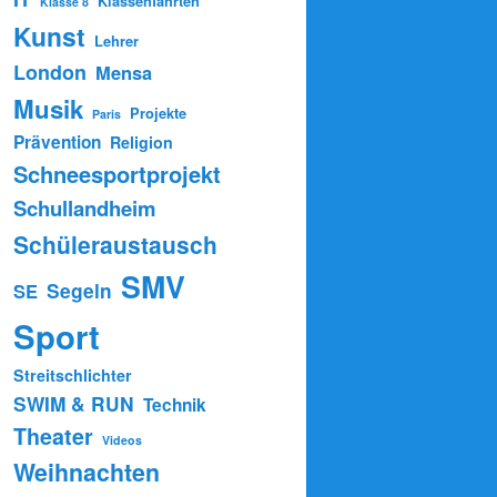
Klassenfahrten
Klasse 8
Kunst
Lehrer
London
Mensa
Musik
Projekte
Paris
Prävention
Religion
Schneesportprojekt
Schullandheim
Schüleraustausch
SMV
Segeln
SE
Sport
Streitschlichter
SWIM & RUN
Technik
Theater
Videos
Weihnachten