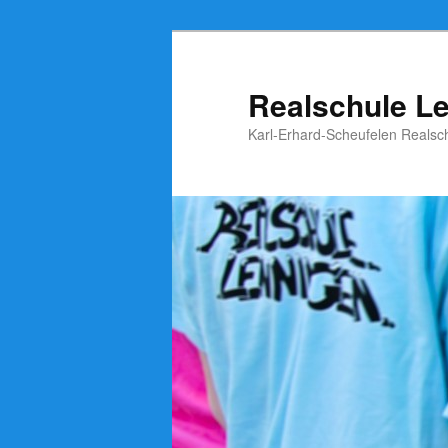
Zum
Zum
Inhalt
sekundären
wechseln
Inhalt
Realschule L
wechseln
Karl-Erhard-Scheufelen Realsc