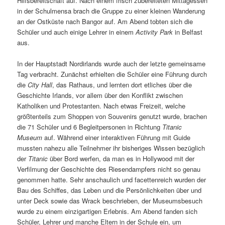
Hilfsbereitschaft auf. Nach einem frisch zubereiteten Mittagessen
in der Schulmensa brach die Gruppe zu einer kleinen Wanderung
an der Ostküste nach Bangor auf. Am Abend tobten sich die
Schüler und auch einige Lehrer in einem
Activity Park
in Belfast
aus.
In der Hauptstadt Nordirlands wurde auch der letzte gemeinsame
Tag verbracht. Zunächst erhielten die Schüler eine Führung durch
die
City Hall
, das Rathaus, und lernten dort etliches über die
Geschichte Irlands, vor allem über den Konflikt zwischen
Katholiken und Protestanten. Nach etwas Freizeit, welche
größtenteils zum Shoppen von Souvenirs genutzt wurde, brachen
die 71 Schüler und 6 Begleitpersonen in Richtung
Titanic
Museum
auf. Während einer interaktiven Führung mit Guide
mussten nahezu alle Teilnehmer ihr bisheriges Wissen bezüglich
der
Titanic
über Bord werfen, da man es in Hollywood mit der
Verfilmung der Geschichte des Riesendampfers nicht so genau
genommen hatte. Sehr anschaulich und facettenreich wurden der
Bau des Schiffes, das Leben und die Persönlichkeiten über und
unter Deck sowie das Wrack beschrieben, der Museumsbesuch
wurde zu einem einzigartigen Erlebnis. Am Abend fanden sich
Schüler, Lehrer und manche Eltern in der Schule ein, um