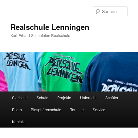
Zum
Zum
Inhalt
sekundären
Such
wechseln
Inhalt
wechseln
Realschule Lenningen
Karl-Erhard-Scheufelen Realschule
Hauptmenü
Startseite
Schule
Projekte
Unterricht
Schüler
Eltern
Biosphärenschule
Termine
Service
Kontakt