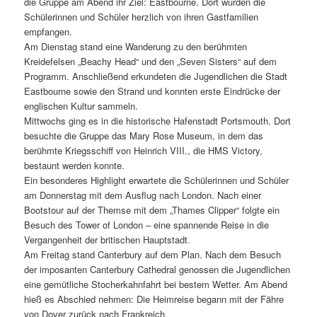
die Gruppe am Abend ihr Ziel: Eastbourne. Dort wurden die
Schülerinnen und Schüler herzlich von ihren Gastfamilien
empfangen.
Am Dienstag stand eine Wanderung zu den berühmten
Kreidefelsen „Beachy Head“ und den „Seven Sisters“ auf dem
Programm. Anschließend erkundeten die Jugendlichen die Stadt
Eastbourne sowie den Strand und konnten erste Eindrücke der
englischen Kultur sammeln.
Mittwochs ging es in die historische Hafenstadt Portsmouth. Dort
besuchte die Gruppe das Mary Rose Museum, in dem das
berühmte Kriegsschiff von Heinrich VIII., die HMS Victory,
bestaunt werden konnte.
Ein besonderes Highlight erwartete die Schülerinnen und Schüler
am Donnerstag mit dem Ausflug nach London. Nach einer
Bootstour auf der Themse mit dem „Thames Clipper“ folgte ein
Besuch des Tower of London – eine spannende Reise in die
Vergangenheit der britischen Hauptstadt.
Am Freitag stand Canterbury auf dem Plan. Nach dem Besuch
der imposanten Canterbury Cathedral genossen die Jugendlichen
eine gemütliche Stocherkahnfahrt bei bestem Wetter. Am Abend
hieß es Abschied nehmen: Die Heimreise begann mit der Fähre
von Dover zurück nach Frankreich.