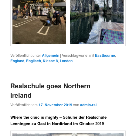
Veröffentlicht unter
Allgemein
|
Verschlagwortet mit
Eastbourne
,
England
,
Englisch
,
Klasse 8
,
London
Realschule goes Northern
Ireland
Veröffentlicht am
17. November 2019
von
admin-rsl
Where the craic is mighty – Schüler der Realschule
Lenningen zu Gast in Nordirland im Oktober 2019