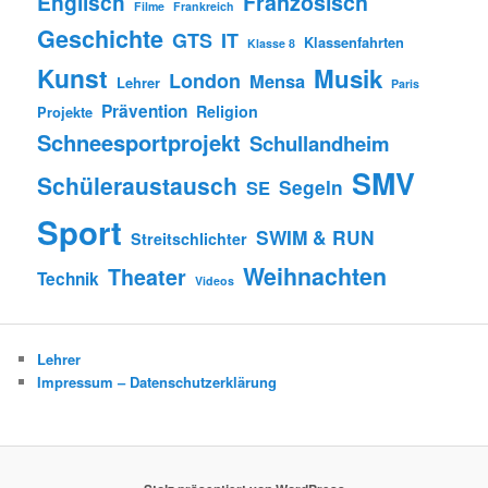
Englisch
Französisch
Filme
Frankreich
Geschichte
GTS
IT
Klassenfahrten
Klasse 8
Kunst
Musik
London
Mensa
Lehrer
Paris
Prävention
Religion
Projekte
Schneesportprojekt
Schullandheim
SMV
Schüleraustausch
Segeln
SE
Sport
SWIM & RUN
Streitschlichter
Weihnachten
Theater
Technik
Videos
Lehrer
Impressum – Datenschutzerklärung