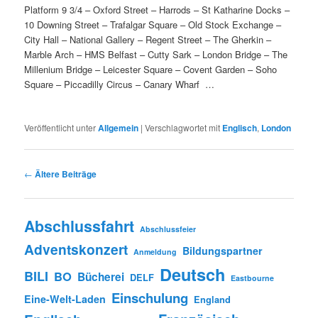
Platform 9 3/4 – Oxford Street – Harrods – St Katharine Docks –
10 Downing Street – Trafalgar Square – Old Stock Exchange –
City Hall – National Gallery – Regent Street – The Gherkin –
Marble Arch – HMS Belfast – Cutty Sark – London Bridge – The
Millenium Bridge – Leicester Square – Covent Garden – Soho
Square – Piccadilly Circus – Canary Wharf …
Veröffentlicht unter
Allgemein
|
Verschlagwortet mit
Englisch
,
London
Beitrags-
←
Ältere Beiträge
Navigation
Abschlussfahrt
Abschlussfeier
Adventskonzert
Bildungspartner
Anmeldung
Deutsch
BILI
BO
Bücherei
DELF
Eastbourne
Einschulung
Eine-Welt-Laden
England