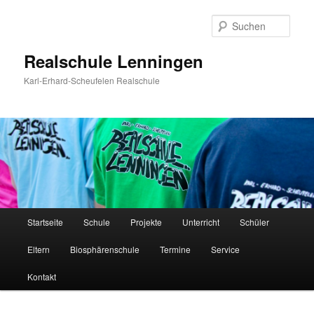
Zum
Zum
Inhalt
sekundären
Such
wechseln
Inhalt
wechseln
Realschule Lenningen
Karl-Erhard-Scheufelen Realschule
Hauptmenü
Startseite
Schule
Projekte
Unterricht
Schüler
Eltern
Biosphärenschule
Termine
Service
Kontakt