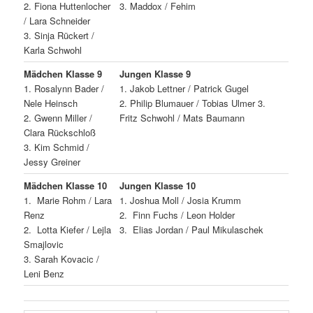
2. Fiona Huttenlocher
3. Maddox / Fehim
/ Lara Schneider
3. Sinja Rückert /
Karla Schwohl
Mädchen Klasse 9
Jungen Klasse 9
1. Rosalynn Bader /
1. Jakob Lettner / Patrick Gugel
Nele Heinsch
2. Philip Blumauer / Tobias Ulmer 3.
2. Gwenn Miller /
Fritz Schwohl / Mats Baumann
Clara Rückschloß
3. Kim Schmid /
Jessy Greiner
Mädchen Klasse 10
Jungen Klasse 10
1. Marie Rohm / Lara
1. Joshua Moll / Josia Krumm
Renz
2. Finn Fuchs / Leon Holder
2. Lotta Kiefer / Lejla
3. Elias Jordan / Paul Mikulaschek
Smajlovic
3. Sarah Kovacic /
Leni Benz