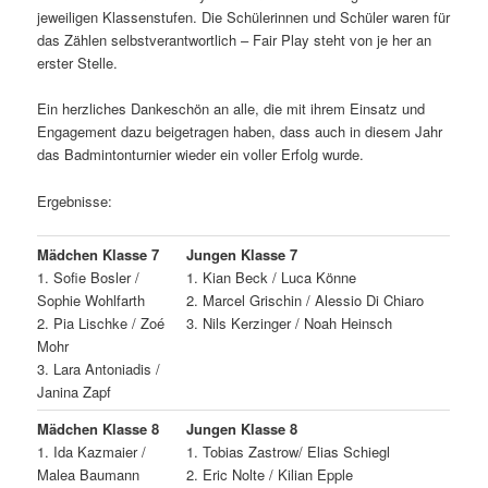
jeweiligen Klassenstufen. Die Schülerinnen und Schüler waren für
das Zählen selbstverantwortlich – Fair Play steht von je her an
erster Stelle.
Ein herzliches Dankeschön an alle, die mit ihrem Einsatz und
Engagement dazu beigetragen haben, dass auch in diesem Jahr
das Badmintonturnier wieder ein voller Erfolg wurde.
Ergebnisse:
Mädchen Klasse 7
Jungen Klasse 7
1. Sofie Bosler /
1. Kian Beck / Luca Könne
Sophie Wohlfarth
2. Marcel Grischin / Alessio Di Chiaro
2. Pia Lischke / Zoé
3. Nils Kerzinger / Noah Heinsch
Mohr
3. Lara Antoniadis /
Janina Zapf
Mädchen Klasse 8
Jungen Klasse 8
1. Ida Kazmaier /
1. Tobias Zastrow/ Elias Schiegl
Malea Baumann
2. Eric Nolte / Kilian Epple