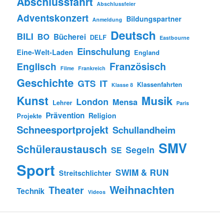
Abschlussfahrt
Abschlussfeier
Adventskonzert
Bildungspartner
Anmeldung
Deutsch
BILI
BO
Bücherei
DELF
Eastbourne
Einschulung
Eine-Welt-Laden
England
Englisch
Französisch
Filme
Frankreich
Geschichte
GTS
IT
Klassenfahrten
Klasse 8
Kunst
Musik
London
Mensa
Lehrer
Paris
Prävention
Religion
Projekte
Schneesportprojekt
Schullandheim
SMV
Schüleraustausch
Segeln
SE
Sport
SWIM & RUN
Streitschlichter
Weihnachten
Theater
Technik
Videos