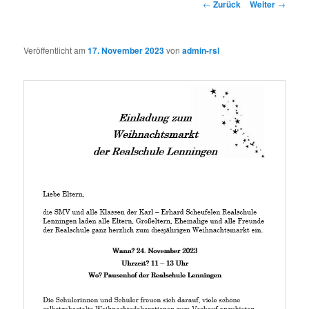
Beitrags-
←
Zurück
Weiter
→
Navigation
Veröffentlicht am
17. November 2023
von
admin-rsl