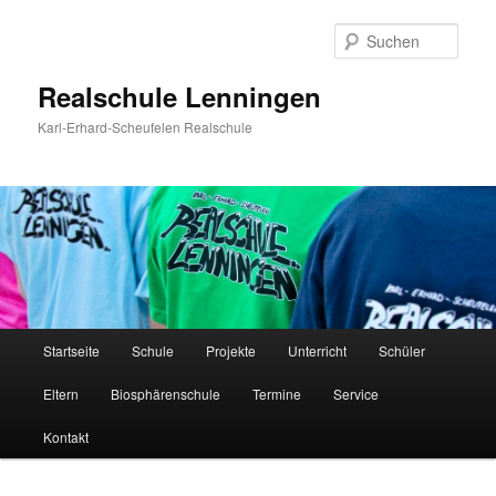
Zum
Inhalt
Such
wechseln
Realschule Lenningen
Karl-Erhard-Scheufelen Realschule
Hauptmenü
Startseite
Schule
Projekte
Unterricht
Schüler
Eltern
Biosphärenschule
Termine
Service
Kontakt