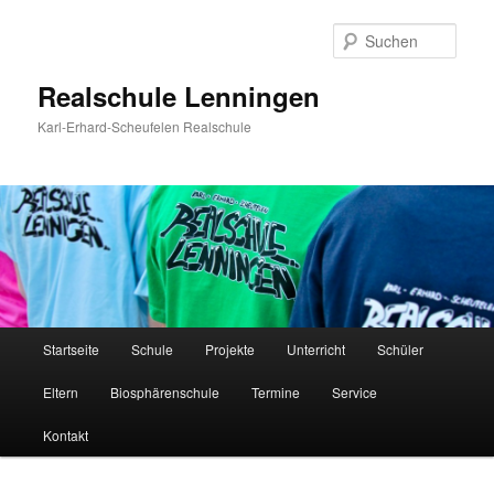
Zum
Inhalt
Such
wechseln
Realschule Lenningen
Karl-Erhard-Scheufelen Realschule
Hauptmenü
Startseite
Schule
Projekte
Unterricht
Schüler
Eltern
Biosphärenschule
Termine
Service
Kontakt