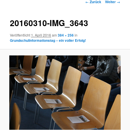
Bilder-
← Zurück
Weiter →
Navigation
20160310-IMG_3643
Veröffentlicht
1. April 2016
am
384 × 256
in
Grundschulinformationstag – ein voller Erfolg!