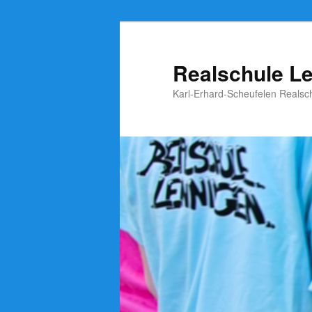
Zum
Inhalt
wechseln
Realschule L
Karl-Erhard-Scheufelen Realsc