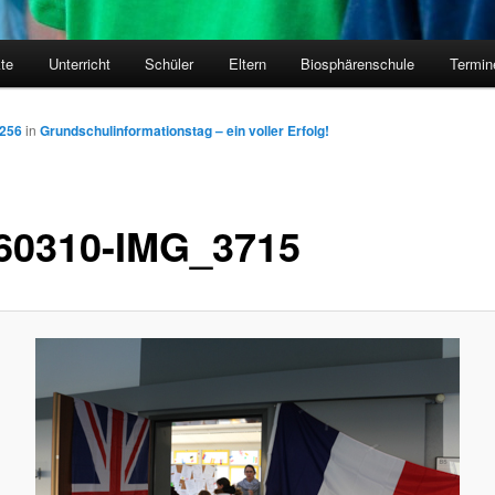
kte
Unterricht
Schüler
Eltern
Biosphärenschule
Termin
 256
in
Grundschulinformationstag – ein voller Erfolg!
60310-IMG_3715