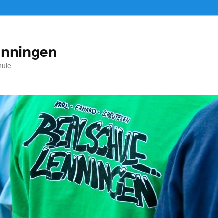
enningen
hule