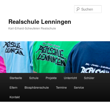
Zum
Inhalt
Such
wechseln
Realschule Lenningen
Karl-Erhard-Scheufelen Realschule
Hauptmenü
Startseite
Schule
Projekte
Unterricht
Schüler
Eltern
Biosphärenschule
Termine
Service
Kontakt