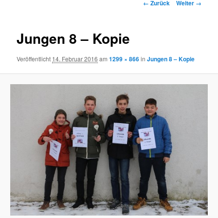
Bilder-
← Zurück
Weiter →
Navigation
Jungen 8 – Kopie
Veröffentlicht
14. Februar 2016
am
1299 × 866
in
Jungen 8 – Kopie