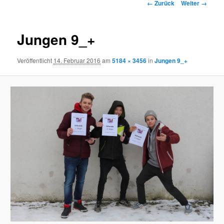
Bilder-
← Zurück
Weiter →
Navigation
Jungen 9_+
Veröffentlicht
14. Februar 2016
am
5184 × 3456
in
Jungen 9_+