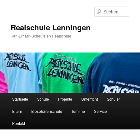
Zum
Inhalt
Such
wechseln
Realschule Lenningen
Karl-Erhard-Scheufelen Realschule
Hauptmenü
Startseite
Schule
Projekte
Unterricht
Schüler
Eltern
Biosphärenschule
Termine
Service
Kontakt