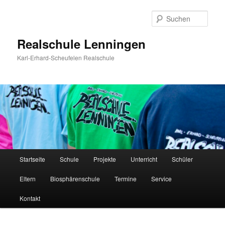
Zum
Inhalt
Such
wechseln
Realschule Lenningen
Karl-Erhard-Scheufelen Realschule
Hauptmenü
Startseite
Schule
Projekte
Unterricht
Schüler
Eltern
Biosphärenschule
Termine
Service
Kontakt