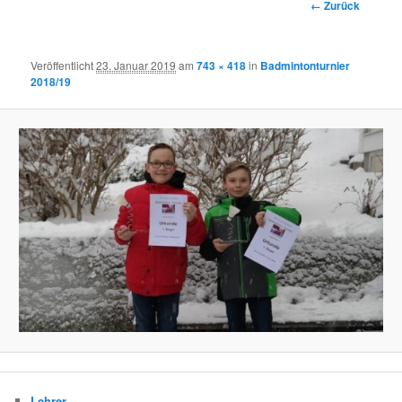
Bilder-
← Zurück
Navigation
Veröffentlicht
23. Januar 2019
am
743 × 418
in
Badmintonturnier
2018/19
Lehrer