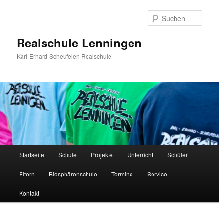
Zum
Inhalt
Such
wechseln
Realschule Lenningen
Karl-Erhard-Scheufelen Realschule
Hauptmenü
Startseite
Schule
Projekte
Unterricht
Schüler
Eltern
Biosphärenschule
Termine
Service
Kontakt