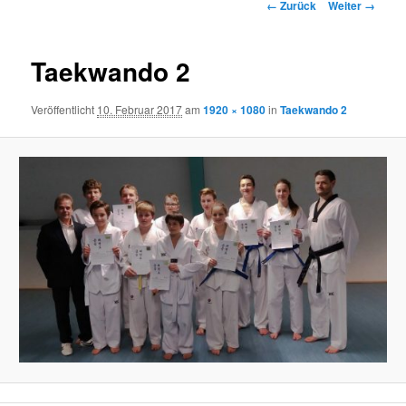
Bilder-
← Zurück
Weiter →
Navigation
Taekwando 2
Veröffentlicht
10. Februar 2017
am
1920 × 1080
in
Taekwando 2