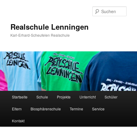
Zum
Inhalt
Such
wechseln
Realschule Lenningen
Karl-Erhard-Scheufelen Realschule
Hauptmenü
Startseite
Schule
Projekte
Unterricht
Schüler
Eltern
Biosphärenschule
Termine
Service
Kontakt