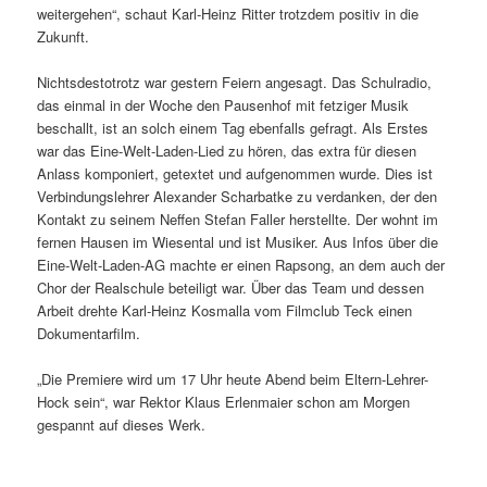
weitergehen“, schaut Karl-Heinz Ritter trotzdem positiv in die
Zukunft.
Nichtsdestotrotz war gestern Feiern angesagt. Das Schulradio,
das einmal in der Woche den Pausenhof mit fetziger Musik
beschallt, ist an solch einem Tag ebenfalls gefragt. Als Erstes
war das Eine-Welt-Laden-Lied zu hören, das extra für diesen
Anlass komponiert, getextet und aufgenommen wurde. Dies ist
Verbindungslehrer Alexander Scharbatke zu verdanken, der den
Kontakt zu seinem Neffen Stefan Faller herstellte. Der wohnt im
fernen Hausen im Wiesental und ist Musiker. Aus Infos über die
Eine-Welt-Laden-AG machte er einen Rapsong, an dem auch der
Chor der Realschule beteiligt war. Über das Team und dessen
Arbeit drehte Karl-Heinz Kosmalla vom Filmclub Teck einen
Dokumentarfilm.
„Die Premiere wird um 17 Uhr heute Abend beim Eltern-Lehrer-
Hock sein“, war Rektor Klaus Erlenmaier schon am Morgen
gespannt auf dieses Werk.