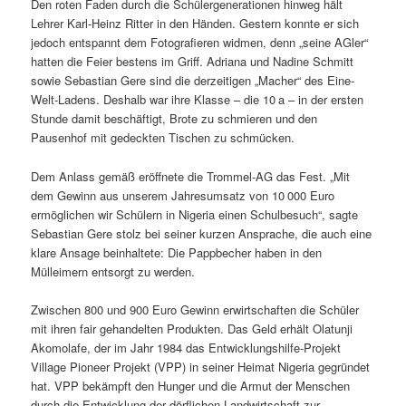
Den roten Faden durch die Schülergenerationen hinweg hält
Lehrer Karl-Heinz Ritter in den Händen. Gestern konnte er sich
jedoch entspannt dem Fotografieren widmen, denn „seine AGler“
hatten die Feier bestens im Griff. Adriana und Nadine Schmitt
sowie Sebastian Gere sind die derzeitigen „Macher“ des Eine-
Welt-Ladens. Deshalb war ihre Klasse – die 10 a – in der ersten
Stunde damit beschäftigt, Brote zu schmieren und den
Pausenhof mit gedeckten Tischen zu schmücken.
Dem Anlass gemäß eröffnete die Trommel-AG das Fest. „Mit
dem Gewinn aus unserem Jahresumsatz von 10 000 Euro
ermöglichen wir Schülern in Nigeria einen Schulbesuch“, sagte
Sebastian Gere stolz bei seiner kurzen Ansprache, die auch eine
klare Ansage beinhaltete: Die Pappbecher haben in den
Mülleimern entsorgt zu werden.
Zwischen 800 und 900 Euro Gewinn erwirtschaften die Schüler
mit ihren fair gehandelten Produkten. Das Geld erhält Olatunji
Akomolafe, der im Jahr 1984 das Entwicklungshilfe-Projekt
Village Pioneer Projekt (VPP) in seiner Heimat Nigeria gegründet
hat. VPP bekämpft den Hunger und die Armut der Menschen
durch die Entwicklung der dörflichen Landwirtschaft zur