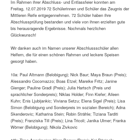
Im Rahmen ihrer Abschluss- und Entlassfeier konnten am
Freitag, 12.07.2019 72 Schülerinnen und Schüler das Zeugnis der
Mittleren Reife entgegennehmen. 72 Schüler haben ihre
Abschlussprüfung bestanden und viele von ihnen erzielten gute
bis herausragende Ergebnisse. Nochmals herzlichen
Glückwunsch!
Wir danken auch im Namen unserer Abschlussschüler allen
Helfern, die für einen schönen Rahmen und leckere Speisen
gesorgt haben.
10a: Paul Altmann (Belobigung); Nick Baur; Maya Braun (Preis);
Alessandro Cocomazzo; Boas Etzel; Mareike Fritz; Janine
Gienger; Pauline Gradl (Preis); Julia Hartsch (Preis und
sprachlicher Sonderpreis); Niklas Holder; Finn Kiefer; Aileen
Kuhn; Enis Ljubijankic; Viviana Setzu; Elena Sigel (Preis); Lisa
Simon (Belobigung und Sonderpreis im sozialen Bereich); Adna
Skenderovic; Katharina Stein; Robin Strähle; Tiziana Tarditi
(Preis); Franziska Till (Preis); Lina Tricoli; Janika Ulmer; Franka
Wörner (Belobigung); Nikola Zivkovic