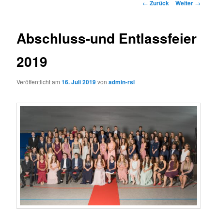
Beitrags-
←
Zurück
Weiter
→
Navigation
Abschluss-und Entlassfeier
2019
Veröffentlicht am
16. Juli 2019
von
admin-rsl