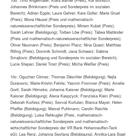
10b: Timo Angelmaier; Klara Barner (Preis); Kai Bönisch;
Johannes Brinkmann (Preis und Sonderpreis im sozialen
Bereich); Adrian Epple; Laura Gehrer; Kara Goller; Marie Gruel
(Preis); Mona Häusel (Preis und mathematisch-
naturwissenschaftlicher Sonderpreis); Miriam Kubat (Preis);
Sarah Lahner (Belobigung); Torben Löw (Preis); Tabea Mailänder
(Preis und mathematisch-naturwissenschaftlicher Sonderpreis);
Oliver Neumann (Preis); Benjamin Planz; Nina Quast; Matthias
Rilling (Preis); Dominik Schmidt; Jana Schwarz; Sabina
Smajlovic (Belobigung und Sonderpreis im sozialen Bereich);
Lucie Stepan; Daniel Trost (Preis); Micha Weißer (Preis)
10c: Oguzhan Cömez; Thomas Däschler (Belobigung); Nejla
Duranovic; Marie-Kristin Fehrle; Yasmin Frommer (Preis); Amelie
Goril; Sarah Hömske; Johanna Kaisner (Belobigung); Marie
Kaisner (Belobigung); Alena Kaspzyck; Franziska Klein (Preis);
Deborah Kurfess (Preis); Sevval Kurtulan; Bianca Mayer; Helen
Pfeiffer (Belobigung); Marcel Puhlmann; Carolin Raichle
(Belobigung); Luisa Rehkugler (Preis, mathematisch-
naturwissenschaftlicher Sonderpreis und mathematisch-
wirtschaftlicher Sonderpreis der VR Bank Hohenneuffen-Teck
eG); Lea Renz; Johanna Seyfang (Belobigung); Annika-Lara Sigel