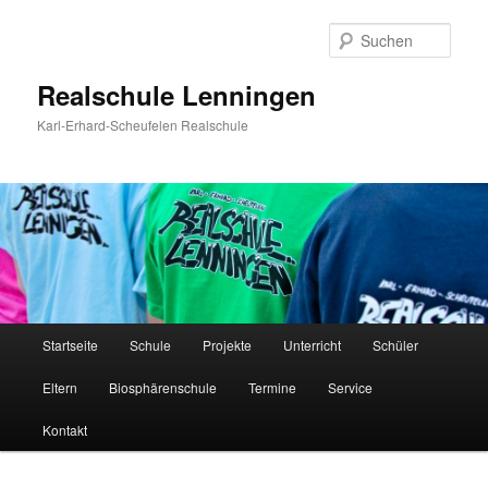
Zum
Inhalt
Such
wechseln
Realschule Lenningen
Karl-Erhard-Scheufelen Realschule
Hauptmenü
Startseite
Schule
Projekte
Unterricht
Schüler
Eltern
Biosphärenschule
Termine
Service
Kontakt