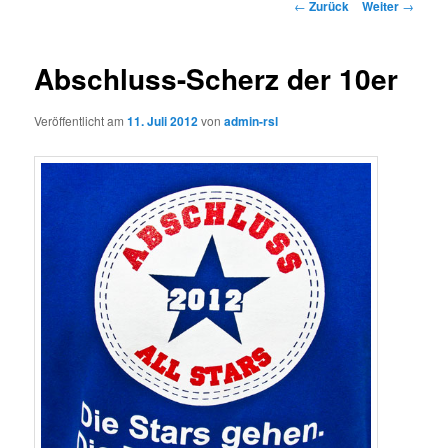
Beitrags-
←
Zurück
Weiter
→
Navigation
Abschluss-Scherz der 10er
Veröffentlicht am
11. Juli 2012
von
admin-rsl