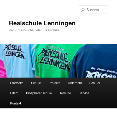
Zum
Inhalt
Such
wechseln
Realschule Lenningen
Karl-Erhard-Scheufelen Realschule
Hauptmenü
Startseite
Schule
Projekte
Unterricht
Schüler
Eltern
Biosphärenschule
Termine
Service
Kontakt