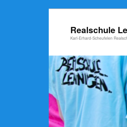
Zum
Inhalt
wechseln
Realschule L
Karl-Erhard-Scheufelen Realsc