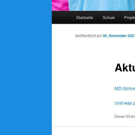
Hauptmenü
Startseite
Schule
Proje
Veröffentlicht am
30. November 202
Akt
MD-Schre
Und was pa
Dieser Eintr