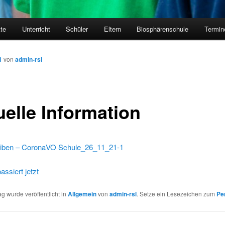
kte
Unterricht
Schüler
Eltern
Biosphärenschule
Termin
1
von
admin-rsl
uelle Information
iben – CoronaVO Schule_26_11_21-1
ssiert jetzt
ag wurde veröffentlicht in
Allgemein
von
admin-rsl
. Setze ein Lesezeichen zum
Pe