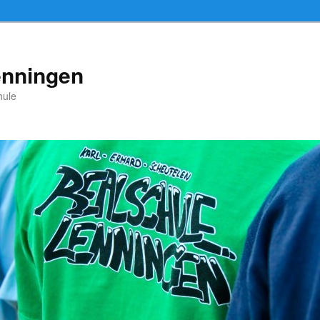
enningen
hule