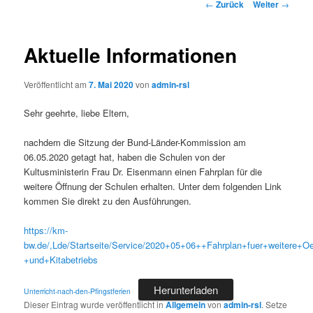
Beitrags-
←
Zurück
Weiter
→
Navigation
Aktuelle Informationen
Veröffentlicht am
7. Mai 2020
von
admin-rsl
Sehr geehrte, liebe Eltern,
nachdem die Sitzung der Bund-Länder-Kommission am
06.05.2020 getagt hat, haben die Schulen von der
Kultusministerin Frau Dr. Eisenmann einen Fahrplan für die
weitere Öffnung der Schulen erhalten. Unter dem folgenden Link
kommen Sie direkt zu den Ausführungen.
https://km-
bw.de/,Lde/Startseite/Service/2020+05+06++Fahrplan+fuer+weitere+O
+und+Kitabetriebs
Herunterladen
Unterricht-nach-den-Pfingstferien
Dieser Eintrag wurde veröffentlicht in
Allgemein
von
admin-rsl
. Setze