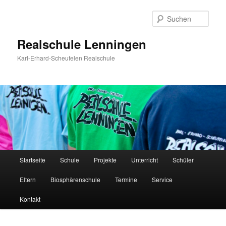
Zum
Inhalt
Such
wechseln
Realschule Lenningen
Karl-Erhard-Scheufelen Realschule
Hauptmenü
Startseite
Schule
Projekte
Unterricht
Schüler
Eltern
Biosphärenschule
Termine
Service
Kontakt