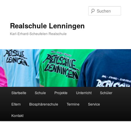
Zum
Inhalt
Such
wechseln
Realschule Lenningen
Karl-Erhard-Scheufelen Realschule
Hauptmenü
Startseite
Schule
Projekte
Unterricht
Schüler
Eltern
Biosphärenschule
Termine
Service
Kontakt