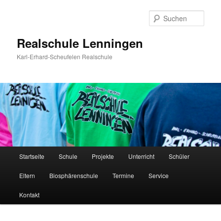
Zum
Inhalt
Such
wechseln
Realschule Lenningen
Karl-Erhard-Scheufelen Realschule
Hauptmenü
Startseite
Schule
Projekte
Unterricht
Schüler
Eltern
Biosphärenschule
Termine
Service
Kontakt