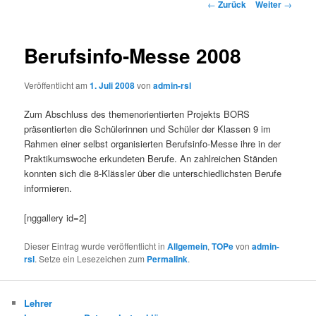
Beitrags-
←
Zurück
Weiter
→
Navigation
Berufsinfo-Messe 2008
Veröffentlicht am
1. Juli 2008
von
admin-rsl
Zum Abschluss des themenorientierten Projekts BORS
präsentierten die Schülerinnen und Schüler der Klassen 9 im
Rahmen einer selbst organisierten Berufsinfo-Messe ihre in der
Praktikumswoche erkundeten Berufe. An zahlreichen Ständen
konnten sich die 8-Klässler über die unterschiedlichsten Berufe
informieren.
[nggallery id=2]
Dieser Eintrag wurde veröffentlicht in
Allgemein
,
TOPe
von
admin-
rsl
. Setze ein Lesezeichen zum
Permalink
.
Lehrer