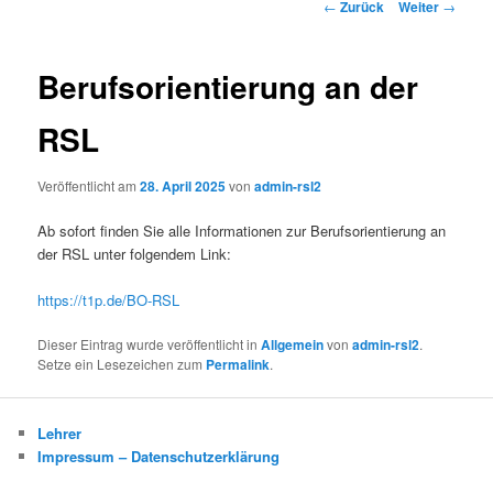
Beitrags-
←
Zurück
Weiter
→
Navigation
Berufsorientierung an der
RSL
Veröffentlicht am
28. April 2025
von
admin-rsl2
Ab sofort finden Sie alle Informationen zur Berufsorientierung an
der RSL unter folgendem Link:
https://t1p.de/BO-RSL
Dieser Eintrag wurde veröffentlicht in
Allgemein
von
admin-rsl2
.
Setze ein Lesezeichen zum
Permalink
.
Lehrer
Impressum – Datenschutzerklärung