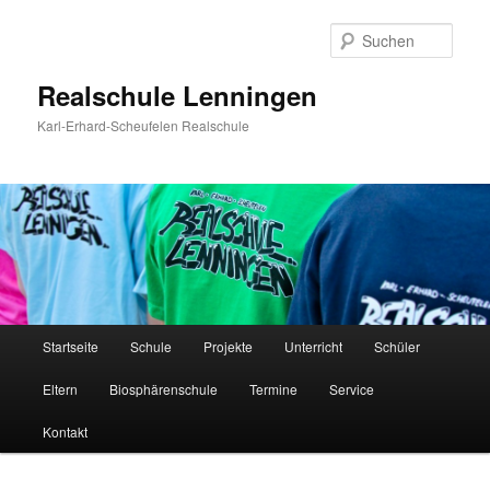
Zum
Inhalt
Such
wechseln
Realschule Lenningen
Karl-Erhard-Scheufelen Realschule
Hauptmenü
Startseite
Schule
Projekte
Unterricht
Schüler
Eltern
Biosphärenschule
Termine
Service
Kontakt