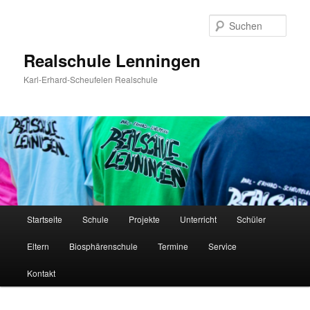
Zum
Inhalt
Such
wechseln
Realschule Lenningen
Karl-Erhard-Scheufelen Realschule
Hauptmenü
Startseite
Schule
Projekte
Unterricht
Schüler
Eltern
Biosphärenschule
Termine
Service
Kontakt