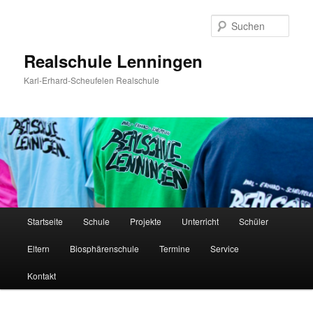
Zum
Inhalt
Such
wechseln
Realschule Lenningen
Karl-Erhard-Scheufelen Realschule
Hauptmenü
Startseite
Schule
Projekte
Unterricht
Schüler
Eltern
Biosphärenschule
Termine
Service
Kontakt