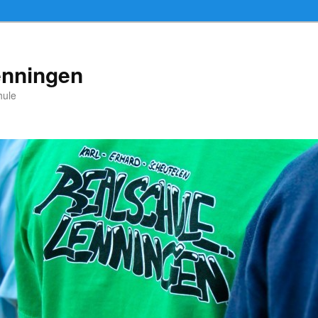
enningen
hule