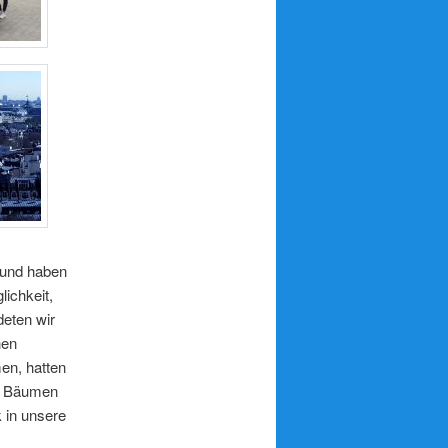
 und haben
lichkeit,
eten wir
hen
n, hatten
en Bäumen
 in unsere