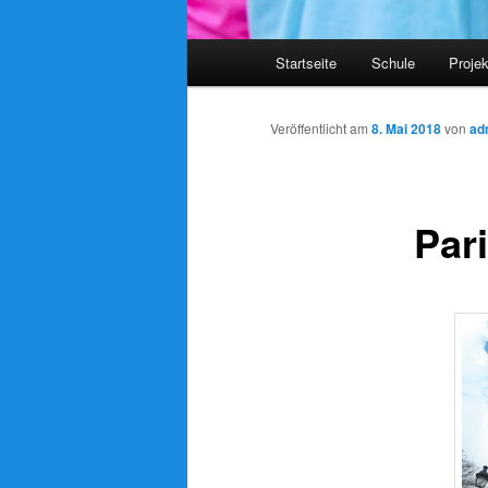
Hauptmenü
Startseite
Schule
Proje
Veröffentlicht am
8. Mai 2018
von
ad
Par