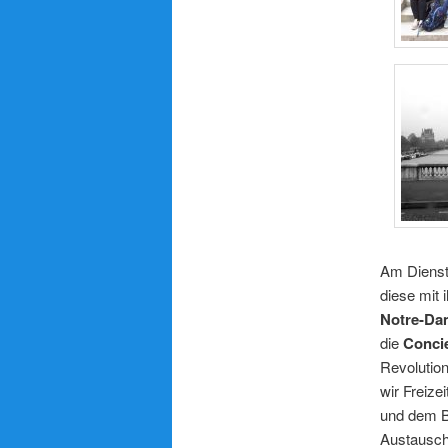
Am Dienst
diese mit 
Notre-Da
die
Concie
Revolutio
wir Freiz
und dem B
Austausch