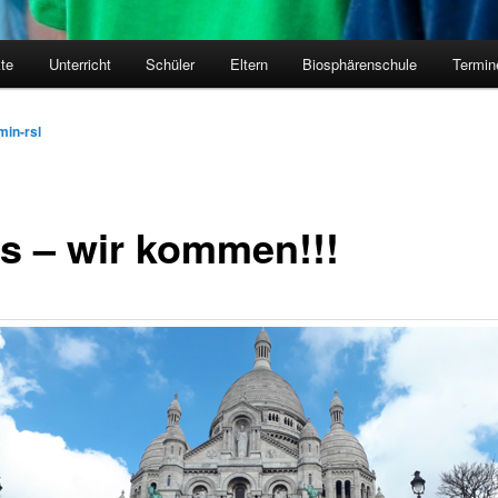
kte
Unterricht
Schüler
Eltern
Biosphärenschule
Termin
min-rsl
is – wir kommen!!!