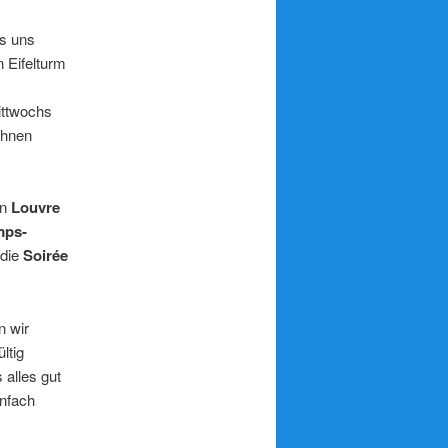
s uns
 Eifelturm
ittwochs
ihnen
en
Louvre
ps-
 die
Soirée
n wir
ltig
 alles gut
infach