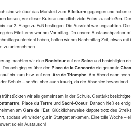
ch sind wir über das Marsfeld zum
Eifelturm
gegangen und haben e
en lassen, vor dieser Kulisse unendlich viele Fotos zu schießen. Den
bis zur 2. Etage zu Fuß bestiegen. Die Aussicht war unglaublich. Die
ung des Eifelturms war am Vormittag. Da unsere Austauschpartner m
hmittagsunterricht haben, hatten wir am Nachmittag Zeit, etwas mit 
m zu unternehmen.
stag machten wir eine
Bootstour
auf der
Seine
und besichtigten d
. Danach ging es über den
Place de la Concorde
die gesamte
Cham
inauf bis zum bzw. auf den
Arc de Triomphe
. Am Abend dann noch
 der Schule – schön, aber auch traurig, da der Abschied bevorstand.
 frühstückten wir alle gemeinsam in der Schule. Gestärkt besichtigte
ontmartre
,
Place du Tertre
und
Sacré-Coeur
. Danach hieß es endgü
 nehmen am
Gare de l’Est
. Glücklicherweise klappte trotz des Streiks
hrt, sodass wir wieder gut in Stuttgart ankamen. Eine tolle Woche – e
swert so ein Austausch!