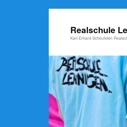
Zum
Inhalt
wechseln
Realschule L
Karl-Erhard-Scheufelen Realsc