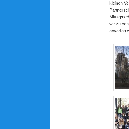
kleinen V
Partnersc
Mittagssc
wir zu de
erwarten 