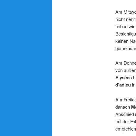
Am Mittwo
nicht nehm
haben wir 
Besichtig
keinen Nac
gemeinsa
Am Donner
von außen
Elysées
h
d’adieu
in
Am Freitag
danach
M
Abschied
mit der Fa
empfehlen