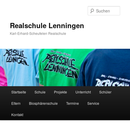
Zum
Inhalt
Such
wechseln
Realschule Lenningen
Karl-Erhard-Scheufelen Realschule
Hauptmenü
Startseite
Schule
Projekte
Unterricht
Schüler
Eltern
Biosphärenschule
Termine
Service
Kontakt