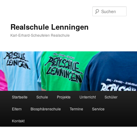
Zum
Inhalt
Such
wechseln
Realschule Lenningen
Karl-Erhard-Scheufelen Realschule
Hauptmenü
Startseite
Schule
Projekte
Unterricht
Schüler
Eltern
Biosphärenschule
Termine
Service
Kontakt