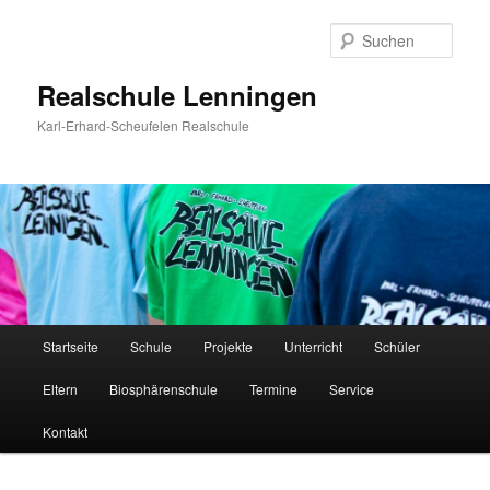
Zum
Inhalt
Such
wechseln
Realschule Lenningen
Karl-Erhard-Scheufelen Realschule
Hauptmenü
Startseite
Schule
Projekte
Unterricht
Schüler
Eltern
Biosphärenschule
Termine
Service
Kontakt