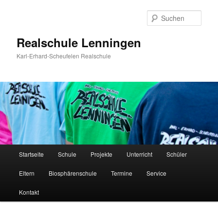
Zum
Inhalt
Such
wechseln
Realschule Lenningen
Karl-Erhard-Scheufelen Realschule
Hauptmenü
Startseite
Schule
Projekte
Unterricht
Schüler
Eltern
Biosphärenschule
Termine
Service
Kontakt