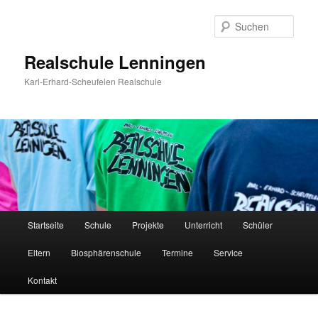
Zum
Inhalt
Such
wechseln
Realschule Lenningen
Karl-Erhard-Scheufelen Realschule
Hauptmenü
Startseite
Schule
Projekte
Unterricht
Schüler
Eltern
Biosphärenschule
Termine
Service
Kontakt