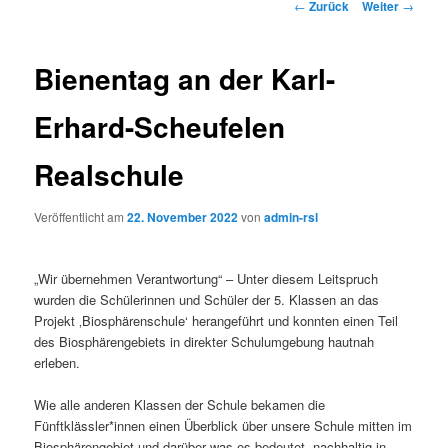
Beitrags-
←
Zurück
Weiter
→
Navigation
Bienentag an der Karl-
Erhard-Scheufelen
Realschule
Veröffentlicht am
22. November 2022
von
admin-rsl
„Wir übernehmen Verantwortung“ – Unter diesem Leitspruch
wurden die Schülerinnen und Schüler der 5. Klassen an das
Projekt ‚Biosphärenschule‘ herangeführt und konnten einen Teil
des Biosphärengebiets in direkter Schulumgebung hautnah
erleben.
Wie alle anderen Klassen der Schule bekamen die
Fünftklässler*innen einen Überblick über unsere Schule mitten im
Biosphärengebiet und darüber was es bedeutet, nachhaltig in