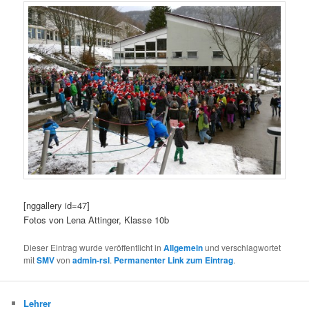
[nggallery id=47]
Fotos von Lena Attinger, Klasse 10b
Dieser Eintrag wurde veröffentlicht in
Allgemein
und verschlagwortet
mit
SMV
von
admin-rsl
.
Permanenter Link zum Eintrag
.
Lehrer