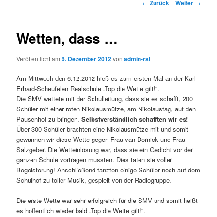
Beitrags-
←
Zurück
Weiter
→
Navigation
Wetten, dass …
Veröffentlicht am
6. Dezember 2012
von
admin-rsl
Am Mittwoch den 6.12.2012 hieß es zum ersten Mal an der Karl-
Erhard-Scheufelen Realschule „Top die Wette gilt!“.
Die SMV wettete mit der Schulleitung, dass sie es schafft, 200
Schüler mit einer roten Nikolausmütze, am Nikolaustag, auf den
Pausenhof zu bringen.
Selbstverständlich schafften wir es!
Über 300 Schüler brachten eine Nikolausmütze mit und somit
gewannen wir diese Wette gegen Frau van Dornick und Frau
Salzgeber. Die Wetteinlösung war, dass sie ein Gedicht vor der
ganzen Schule vortragen mussten. Dies taten sie voller
Begeisterung! Anschließend tanzten einige Schüler noch auf dem
Schulhof zu toller Musik, gespielt von der Radiogruppe.
Die erste Wette war sehr erfolgreich für die SMV und somit heißt
es hoffentlich wieder bald „Top die Wette gilt!“.