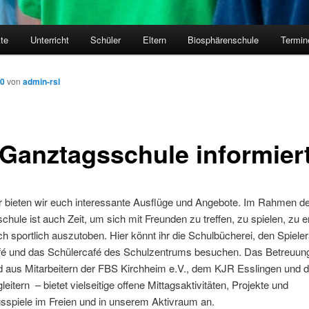
kte
Unterricht
Schüler
Eltern
Biosphärenschule
Termin
10
von
admin-rsl
 Ganztagsschule informier
 bieten wir euch interessante Ausflüge und Angebote. Im Rahmen de
hule ist auch Zeit, um sich mit Freunden zu treffen, zu spielen, zu 
h sportlich auszutoben. Hier könnt ihr die Schulbücherei, den Spiel
afé und das Schülercafé des Schulzentrums besuchen. Das Betreuu
 aus Mitarbeitern der FBS Kirchheim e.V., dem KJR Esslingen und 
eitern – bietet vielseitige offene Mittagsaktivitäten, Projekte und
spiele im Freien und in unserem Aktivraum an.