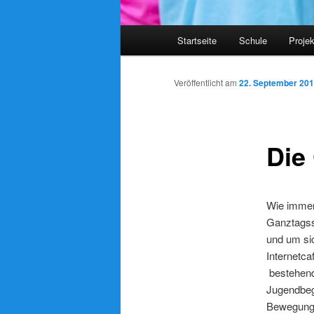
Hauptmenü
Startseite
Schule
Proje
Veröffentlicht am
22. September 20
Die
Wie immer
Ganztagssc
und um sic
Internetc
bestehend
Jugendbegl
Bewegungs