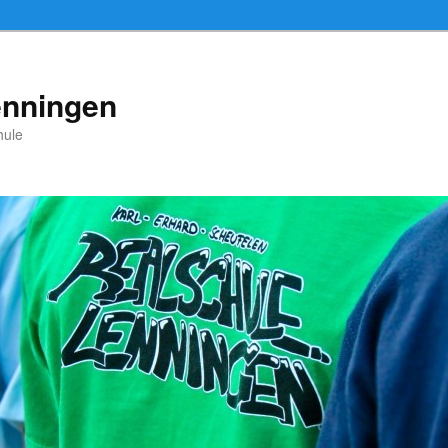
enningen
hule