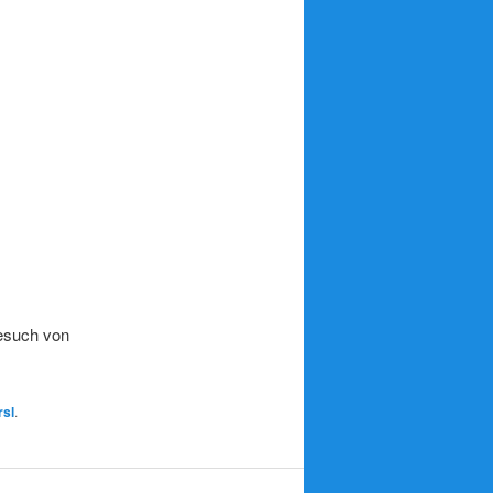
Besuch von
rsl
.