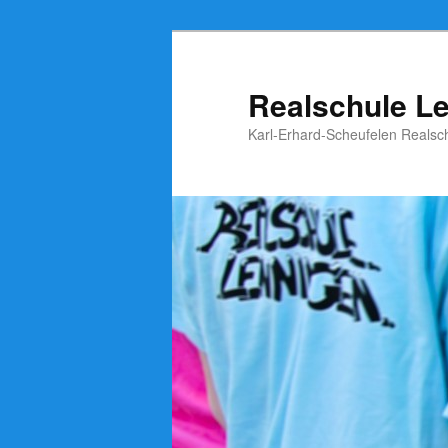
Zum
Inhalt
wechseln
Realschule L
Karl-Erhard-Scheufelen Realsc