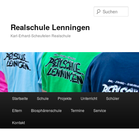
Zum
Inhalt
Such
wechseln
Realschule Lenningen
Karl-Erhard-Scheufelen Realschule
Hauptmenü
Startseite
Schule
Projekte
Unterricht
Schüler
Eltern
Biosphärenschule
Termine
Service
Kontakt