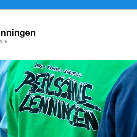
enningen
hule