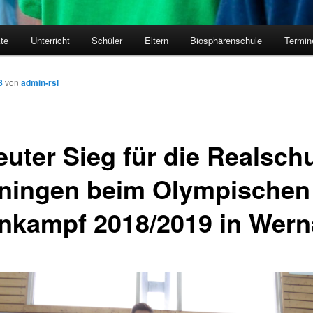
kte
Unterricht
Schüler
Eltern
Biosphärenschule
Termin
8
von
admin-rsl
euter Sieg für die Realsch
ningen beim Olympischen
nkampf 2018/2019 in Wer