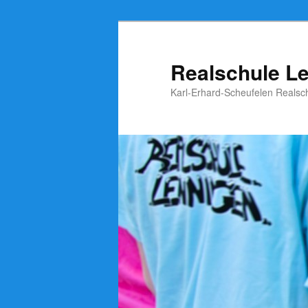
Zum
Inhalt
wechseln
Realschule L
Karl-Erhard-Scheufelen Realsc