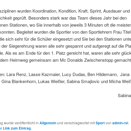
sziplinen wurden Koordination, Kondition, Kraft, Sprint, Ausdauer und
chkeit geprüft. Besonders stark war das Team dieses Jahr bei den
nen Stationen, wo Sie innerhalb von jeweils 3 Minuten oft die meiste
konnten. Begleitet wurden die Sportler von den Sportlehrern Frau Tite
die sich sehr für die Schüler eingesetzt und Sie bei den Stationen unte
 der Siegerehrung waren alle sehr gespannt und aufgeregt auf die Pla
le. Als es am Ende für den 1. Platz gereicht hat, waren alle sehr glüc
f dem Heimweg gemeinsam am Mc Donalds Zwischenstopp gemacht
en: Lara Renz, Lasse Kazmaier, Lucy Dudas, Ben Hildemann, Jana L
, Gina Blankenhorn, Lukas Weißer, Sabina Smajlovic und Micha Wei
Sabina
ag wurde veröffentlicht in
Allgemein
und verschlagwortet mit
Sport
von
admin-rsl
.
 Link zum Eintrag
.