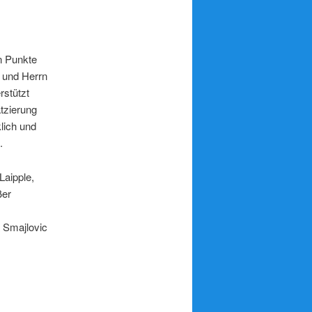
n Punkte
l und Herrn
rstützt
tzierung
klich und
.
aipple,
ßer
 Smajlovic