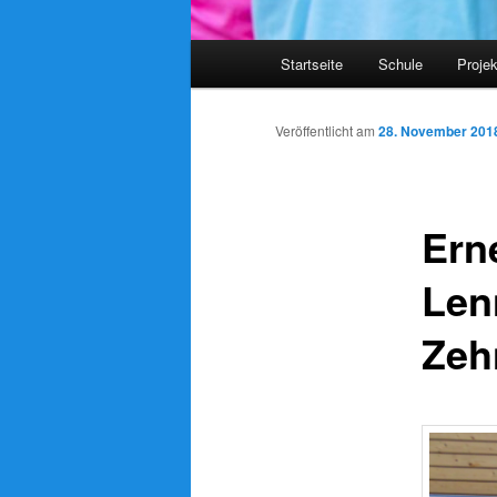
Hauptmenü
Startseite
Schule
Proje
Veröffentlicht am
28. November 201
Ern
Len
Zeh