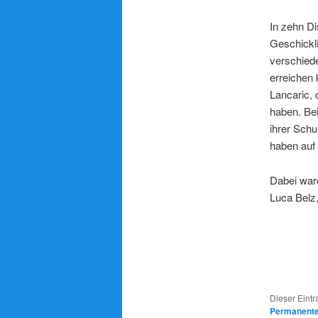
In zehn Di
Geschickli
verschiede
erreichen 
Lancaric, 
haben. Bei
ihrer Schu
haben au
Dabei war
Luca Belz
Dieser Eintr
Permanenter