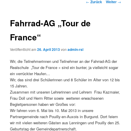
Beitrags-
←
Zurück
Weiter
→
Navigation
Fahrrad-AG „Tour de
France“
Veröffentlicht am
26. April 2013
von
admin-rsl
Wir, die Teilnehmerinnen und Teilnehmer an der Fahrrad-AG der
Realschule „Tour de France » sind ein bunter, ja vielleicht sogar
ein verrückter Haufen…
Wir, das sind drei Schülerinnen und 8 Schüler im Alter von 12 bis
15 Jahren.
Zusammen mit unseren Lehrerinnen und Lehrern Frau Kazmaier,
Frau Doll und Herrn Ritter sowie weiteren erwachsenen
Begleitpersonen haben wir Großes vor:
Wir fahren vom 6. Mai bis 10. Mai 2013 in unsere
Partnergemeinde nach Pouilly-en-Auxois in Burgund. Dort feiern
wir mit vielen weiteren Gästen aus Lenningen und Pouilly den 25.
Geburtstag der Gemeindepartnerschaft.