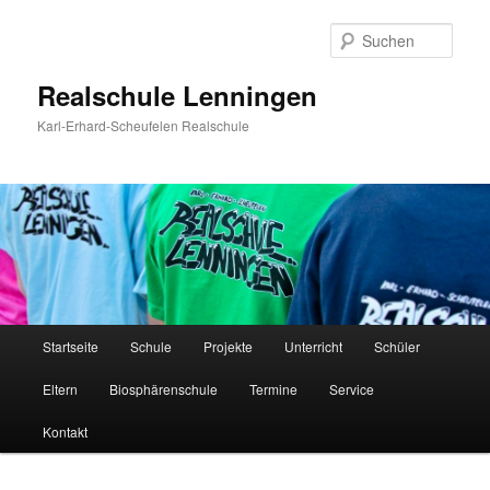
Zum
Inhalt
Such
wechseln
Realschule Lenningen
Karl-Erhard-Scheufelen Realschule
Hauptmenü
Startseite
Schule
Projekte
Unterricht
Schüler
Eltern
Biosphärenschule
Termine
Service
Kontakt