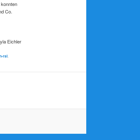
 konnten
und Co.
yla Eichler
-rsl
.