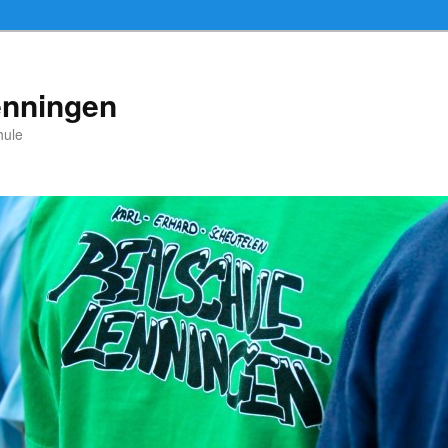
enningen
hule