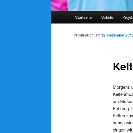
Hauptmenü
Startseite
Schule
Proje
Veröffentlicht am
12. Dezember 201
Kel
Morgens u
Keltenmus
am Museum
Führung. D
Kelten zu
sahen wir
gingen wir