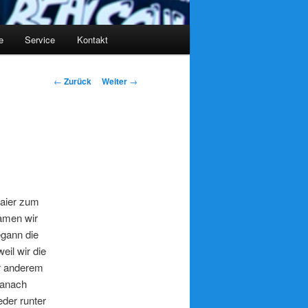
e
Service
Kontakt
Beitrags-
←
Zurück
Weiter
→
Navigation
maier zum
amen wir
gann die
eil wir die
er anderem
Danach
der runter