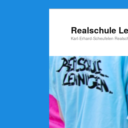
Zum
Inhalt
wechseln
Realschule L
Karl-Erhard-Scheufelen Realsc