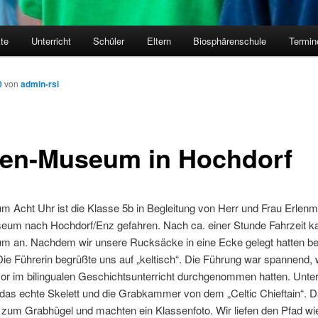
kte
Unterricht
Schüler
Eltern
Biosphärenschule
Termin
0
von
admin-rsl
ten-Museum in Hochdorf
m Acht Uhr ist die Klasse 5b in Begleitung von Herr und Frau Erlen
eum nach Hochdorf/Enz gefahren. Nach ca. einer Stunde Fahrzeit k
 an. Nachdem wir unsere Rucksäcke in eine Ecke gelegt hatten be
ie Führerin begrüßte uns auf „keltisch“. Die Führung war spannend, w
vor im bilingualen Geschichtsunterricht durchgenommen hatten. Unt
 das echte Skelett und die Grabkammer von dem „Celtic Chieftain“. 
 zum Grabhügel und machten ein Klassenfoto. Wir liefen den Pfad wie