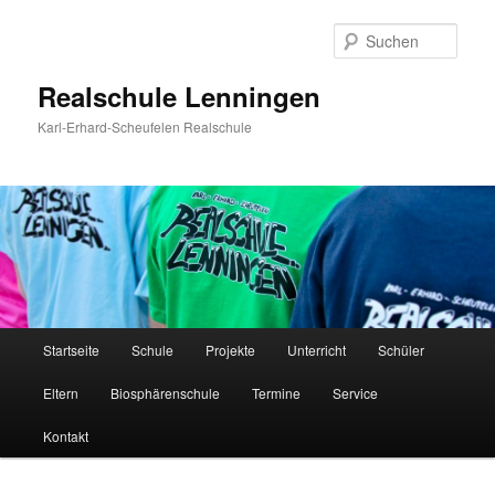
Zum
Inhalt
Such
wechseln
Realschule Lenningen
Karl-Erhard-Scheufelen Realschule
Hauptmenü
Startseite
Schule
Projekte
Unterricht
Schüler
Eltern
Biosphärenschule
Termine
Service
Kontakt