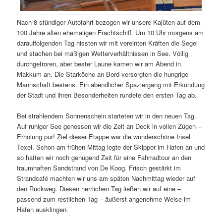
Nach 8-stündiger Autofahrt bezogen wir unsere Kajüten auf dem
100 Jahre alten ehemaligen Frachtschiff. Um 10 Uhr morgens am
darauffolgenden Tag hissten wir mit vereinten Kräften die Segel
und stachen bei mäßigen Wetterverhältnissen in See. Völlig
durchgefroren, aber bester Laune kamen wir am Abend in
Makkum an. Die Starköche an Bord versorgten die hungrige
Mannschaft bestens. Ein abendlicher Spaziergang mit Erkundung
der Stadt und ihren Besonderheiten rundete den ersten Tag ab.
Bei strahlendem Sonnenschein starteten wir in den neuen Tag.
Auf ruhiger See genossen wir die Zeit an Deck in vollen Zügen –
Erholung pur! Ziel dieser Etappe war die wunderschöne Insel
Texel. Schon am frühen Mittag legte der Skipper im Hafen an und
so hatten wir noch genügend Zeit für eine Fahrradtour an den
traumhaften Sandstrand von De Koog. Frisch gestärkt im
Strandcafé machten wir uns am späten Nachmittag wieder auf
den Rückweg. Diesen herrlichen Tag ließen wir auf eine –
passend zum restlichen Tag – äußerst angenehme Weise im
Hafen ausklingen.