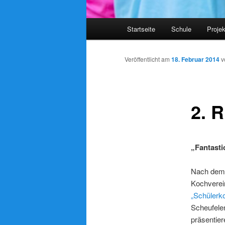
Hauptmenü
Startseite
Schule
Proje
Veröffentlicht am
18. Februar 2014
v
2. 
„Fantasti
Nach dem 
Kochverein
„Schülerk
Scheufele
präsentie