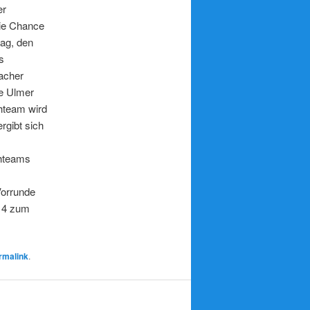
er
ie Chance
tag, den
s
acher
ne Ulmer
hteam wird
rgibt sich
chteams
Vorrunde
014 zum
rmalink
.