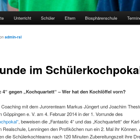
kte
Unterricht
Schüler
Eltern
Biosphärenschule
Termin
on
admin-rsl
Runde im Schülerkochpoka
c 4“ gegen „Kochquartett“ – Wer hat den Kochlöffel vorn?
Coaching mit dem Jurorenteam Markus Jüngert und Joachim Thest
 Göppingen e. V. am 4. Februar 2014 in der 1. Vorrunde des
ochpokal“
, beweisen die „Fantastic 4“ und das „Kochquartett“ der Karl
n Realschule, Lenningen den Profiköchen nun ein 2. Mal ihr Können.
ren die Schülerkochteams nach 120 Minuten Zubereitungszeit ihre Dr