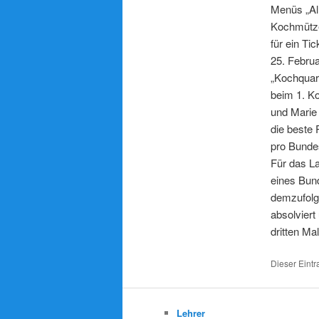
Menüs „All
Kochmütze
für ein Ti
25. Februa
„Kochquart
beim 1. Ko
und Marie
die beste 
pro Bunde
Für das La
eines Bund
demzufolg
absolvier
dritten Mal
Dieser Eintr
Lehrer