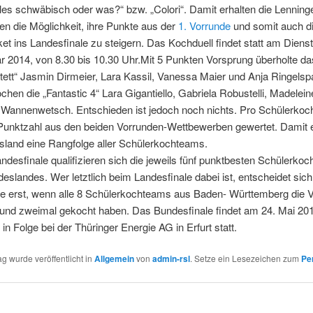
es schwäbisch oder was?“ bzw. „Colori“. Damit erhalten die Lenning
n die Möglichkeit, ihre Punkte aus der
1. Vorrunde
und somit auch d
cket ins Landesfinale zu steigern. Das Kochduell findet statt am Diens
r 2014, von 8.30 bis 10.30 Uhr.
Mit 5 Punkten Vorsprung überholte da
ett“ Jasmin Dirmeier, Lara Kassil, Vanessa Maier und Anja Ringelsp
chen die „Fantastic 4“ Lara Gigantiello, Gabriela Robustelli, Madelei
 Wannenwetsch. Entschieden ist jedoch noch nichts. Pro Schülerkoc
Punktzahl aus den beiden Vorrunden-Wettbewerben gewertet. Damit e
sland eine Rangfolge aller Schülerkochteams.
ndesfinale qualifizieren sich die jeweils fünf punktbesten Schülerko
eslandes. Wer letztlich beim Landesfinale dabei ist, entscheidet sich
e erst, wenn alle 8 Schülerkochteams aus Baden- Württemberg die 
t und zweimal gekocht haben. Das Bundesfinale findet am 24. Mai 2
 in Folge bei der Thüringer Energie AG in Erfurt statt.
ag wurde veröffentlicht in
Allgemein
von
admin-rsl
. Setze ein Lesezeichen zum
Pe