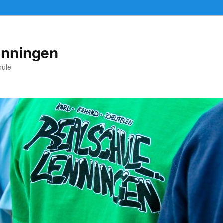
enningen
hule