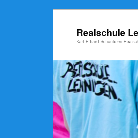
Zum
Inhalt
wechseln
Realschule L
Karl-Erhard-Scheufelen Realsc