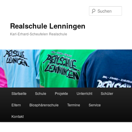
Zum
Inhalt
Such
wechseln
Realschule Lenningen
Karl-Erhard-Scheufelen Realschule
Hauptmenü
Startseite
Schule
Projekte
Unterricht
Schüler
Eltern
Biosphärenschule
Termine
Service
Kontakt