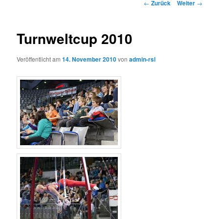
Beitrags-
←
Zurück
Weiter
→
Navigation
Turnweltcup 2010
Veröffentlicht am
14. November 2010
von
admin-rsl