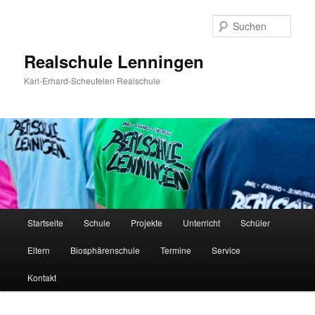
Zum
Inhalt
Such
wechseln
Realschule Lenningen
Karl-Erhard-Scheufelen Realschule
Hauptmenü
Startseite
Schule
Projekte
Unterricht
Schüler
Eltern
Biosphärenschule
Termine
Service
Kontakt