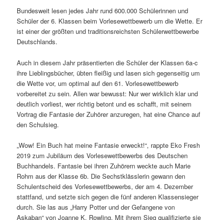
Bundesweit lesen jedes Jahr rund 600.000 Schülerinnen und
Schüler der 6. Klassen beim Vorlesewettbewerb um die Wette. Er
ist einer der größten und traditionsreichsten Schülerwettbewerbe
Deutschlands.
Auch in diesem Jahr präsentierten die Schüler der Klassen 6a-c
ihre Lieblingsbücher, übten fleißig und lasen sich gegenseitig um
die Wette vor, um optimal auf den 61. Vorlesewettbewerb
vorbereitet zu sein. Allen war bewusst: Nur wer wirklich klar und
deutlich vorliest, wer richtig betont und es schafft, mit seinem
Vortrag die Fantasie der Zuhörer anzuregen, hat eine Chance auf
den Schulsieg.
„Wow! Ein Buch hat meine Fantasie erweckt!“, rappte Eko Fresh
2019 zum Jubiläum des Vorlesewettbewerbs des Deutschen
Buchhandels. Fantasie bei ihren Zuhörern weckte auch Marie
Rohm aus der Klasse 6b. Die Sechstklässlerin gewann den
Schulentscheid des Vorlesewettbewerbs, der am 4. Dezember
stattfand, und setzte sich gegen die fünf anderen Klassensieger
durch. Sie las aus „Harry Potter und der Gefangene von
Askaban“ von Joanne K. Rowling. Mit ihrem Sieg qualifizierte sie