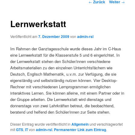
Beitrags-
←
Zurück
Weiter
→
Navigation
Lernwerkstatt
Veröffentlicht am
7. Dezember 2009
von
admin-rsl
Im Rahmen der Ganztagesschule wurde dieses Jahr im C-Haus
eine Lernwerkstatt für die Klassenstufe 5 und 6 eingerichtet. In
der Lernwerkstatt stehen den Schüler/innen verschiedene
Arbeitsmaterialien zu den einzelnen Unterrichtsfächern wie
Deutsch, Englisch Mathematik, u.v.m. zur Verfügung, die sie
eigenständig und selbstständig nutzen können. Vier Desktop-
Rechner mit verschiedenen Lernprogrammen ermöglichen
interaktives Lernen. Sie können alleine, mit einem Partner oder in
der Gruppe arbeiten. Die Lernwerkstatt wird dienstags und
donnerstags von zwei Lehrkräften betreut, die beobachtend,
beratend und helfend den Schüler/innen zur Seite stehen.
Dieser Eintrag wurde veröffentlicht in
Allgemein
und verschlagwortet
mit
GTS
,
IT
von
admin-rsl
.
Permanenter Link zum Eintrag
.