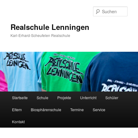
Zum
Inhalt
Such
wechseln
Realschule Lenningen
Karl-Erhard-Scheufelen Realschule
Hauptmenü
Startseite
Schule
Projekte
Unterricht
Schüler
Eltern
Biosphärenschule
Termine
Service
Kontakt